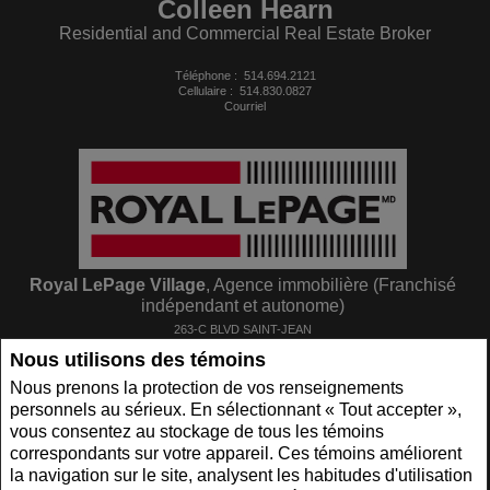
Colleen Hearn
Residential and Commercial Real Estate Broker
Téléphone :
514.694.2121
Cellulaire :
514.830.0827
Courriel
Royal LePage Village
, Agence immobilière (Franchisé
indépendant et autonome)
263-C BLVD SAINT-JEAN
Pointe Claire, QC
H9R3J1
Nous utilisons des témoins
Nous prenons la protection de vos renseignements
personnels au sérieux. En sélectionnant « Tout accepter »,
vous consentez au stockage de tous les témoins
www.royallepage.ca
|
Politique de confidentialité
|
Clause de non-responsabilité
|
correspondants sur votre appareil. Ces témoins améliorent
Conditions d'utilisation
la navigation sur le site, analysent les habitudes d'utilisation
Tous les renseignements affichés sont jugés fiables; leur exactitude n'est toutefois pas