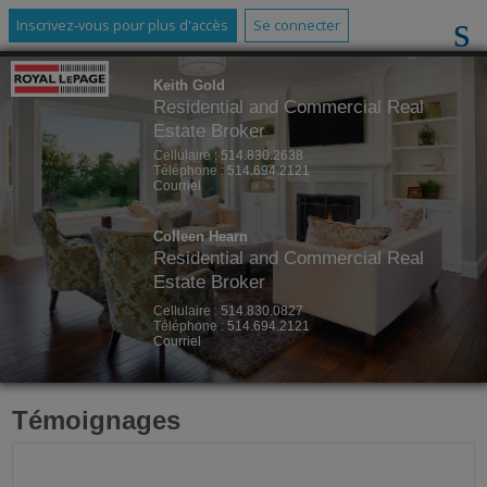
Inscrivez-vous pour plus d'accès
Se connecter
Keith Gold
Residential and Commercial Real
Estate Broker
Cellulaire :
514.830.2638
Téléphone :
514.694.2121
Courriel
Colleen Hearn
Residential and Commercial Real
Estate Broker
Cellulaire :
514.830.0827
Téléphone :
514.694.2121
Courriel
Témoignages